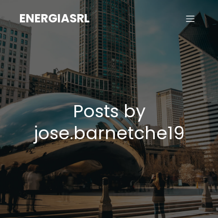
ENERGIASRL
Posts by
jose.barnetche19